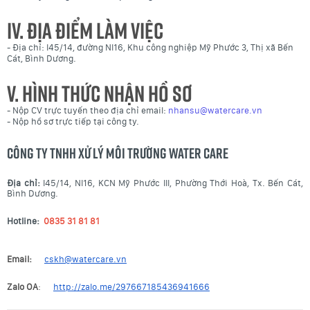
IV. ĐỊA ĐIỂM LÀM VIỆC
- Địa chỉ: I45/14, đường NI16, Khu công nghiệp Mỹ Phước 3, Thị xã Bến
Cát, Bình Dương.
V. HÌNH THỨC NHẬN HỒ SƠ
- Nộp CV trực tuyến theo địa chỉ email:
nhansu@watercare.vn
- Nộp hồ sơ trực tiếp tại công ty.
CÔNG TY TNHH XỬ LÝ MÔI TRƯỜNG WATER CARE
Địa chỉ:
I45/14, NI16, KCN Mỹ Phước III, Phường Thới Hoà, Tx. Bến Cát,
Bình Dương.
Hotline:
0835 31 81 81
Email:
cskh@watercare.vn
Zalo OA
:
http://zalo.me/297667185436941666