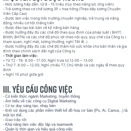
- Mức lương hấp dẫn: từ 8 - 15 triệu (tùy theo năng lực ứng viên)
- Trả lương theo cơ chế lương 3P + hoa hồng (Theo dãy lương Chuyên
Viên Cấp Cao)
- Được làm việc trong môi trường chuyên nghiệp, trẻ trung và năng
động, nhiều cơ hội thăng tiến
- Được đào tạo bài bản về kỹ năng bán hàng
- Được hưởng đầy đủ các chế độ theo quy định của pháp luật ( BHYT,
BHXH, BHTN) và các chế độ phúc lợi theo nội quy, quy chế của Công ty (
tham quan, nghỉ mát, lương thưởng, nghỉ Tết lễ..)
- Được hưởng đầy đủ các chế độ thăm hỏi sức khỏe cho bản thân và gia
đình theo chính sách đãi ngộ của Công ty
- Thời gian làm việc:
+ Từ T2 - T6: 8:00 - 17:00, Nghỉ trưa từ 12:00 – 13:00
+ Thứ 7: 8:00 – 12:00, Nghỉ chiều T7, Chủ Nhật và các ngày lễ theo quy
định
+ Nghỉ 15 phút giữa giờ
III. YÊU CẦU CÔNG VIỆC
-
Có kiến thức ngành Marketing, truyền thông
-
Am hiểu về các công cụ Digital Marketing
- Có
tư duy sáng tạo, nhạy bén
- Biết s
ử dụng các phần mềm thiết kế đồ hoạ cơ bản (Ps, Ai, Canva,..) là
một lợi thế.
- Giao tiếp tốt
-
Khả năng làm việc độc lập và teamwork
-
Quản lý thời gian và hiệu quả công việc