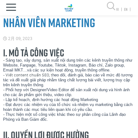
vi
|
en
|
Nhân viên Marketing
2月 09, 2023
I. MÔ TẢ CÔNG VIỆC
-
Sáng tạo, xây dựng, sản xuất nội dung trên các kênh truyền thông như
Website, Fanpage, Youtube, Tiktok, Instagram, Báo chí, Zalo group,
Email MKT…và các sự kiện hoạt động, truyền thông offline.
- Viết content chuẩn SEO, t
heo dõi, đánh giá, báo cáo về mức độ tương
tác và đề xuất giải pháp nhằm tăng chất lượng bài viết, lượng truy cập
trên kênh truyền thông.
-
Phối hợp với Designer/Video Editor để sản xuất nội dung và hình ảnh
cho các ấn phẩm giới thiệu, video clip.
-
Lập kế hoạch, định hướng các hoạt động Marketing
-
Đạt được các nhiệm vụ của tổ chức và nhiệm vụ marketing bằng cách
hoàn thành các mục tiêu liên quan khi có yêu cầu.
-
Thực hiện một số công việc khác theo sự phân công của Lãnh đạo
Phòng và Ban Giám đốc.
II. QUYỀN LỢI ĐƯỢC HƯỞNG