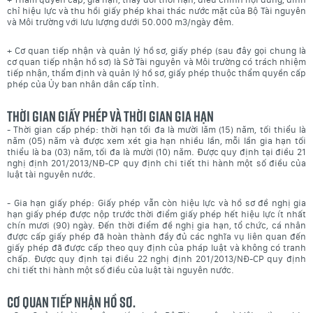
chỉ hiệu lực và thu hồi giấy phép khai thác nước mặt của Bộ Tài nguyên
và Môi trường với lưu lượng dưới 50.000 m3/ngày đêm.
+ Cơ quan tiếp nhận và quản lý hồ sơ, giấy phép (sau đây gọi chung là
cơ quan tiếp nhận hồ sơ) là Sở Tài nguyên và Môi trường có trách nhiệm
tiếp nhận, thẩm định và quản lý hồ sơ, giấy phép thuộc thẩm quyền cấp
phép của Ủy ban nhân dân cấp tỉnh.
Thời gian giấy phép và thời gian gia hạn
- Thời gian cấp phép: thời hạn tối đa là mười lăm (15) năm, tối thiểu là
năm (05) năm và được xem xét gia hạn nhiều lần, mỗi lần gia hạn tối
thiểu là ba (03) năm, tối đa là mười (10) năm. Được quy định tại điều 21
nghị định 201/2013/NĐ-CP quy định chi tiết thi hành một số điều của
luật tài nguyên nước.
- Gia hạn giấy phép: Giấy phép vẫn còn hiệu lực và hồ sơ đề nghị gia
hạn giấy phép được nộp trước thời điểm giấy phép hết hiệu lực ít nhất
chín mươi (90) ngày. Đến thời điểm đề nghị gia hạn, tổ chức, cá nhân
được cấp giấy phép đã hoàn thành đầy đủ các nghĩa vụ liên quan đến
giấy phép đã được cấp theo quy định của pháp luật và không có tranh
chấp. Được quy định tại điều 22 nghị định 201/2013/NĐ-CP quy định
chi tiết thi hành một số điều của luật tài nguyên nước.
Cơ quan tiếp nhận hồ sơ.