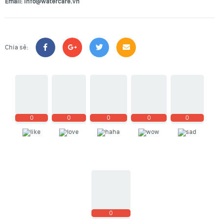
Email: info@watercare.vn
Chia sẻ:
0
0
0
0
0
0