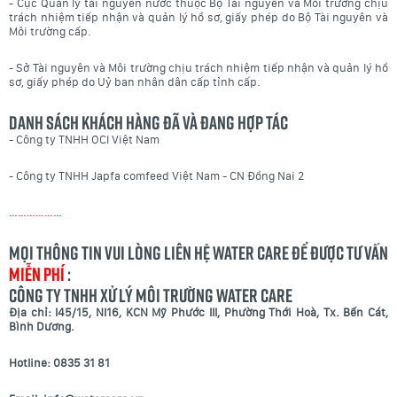
- Cục Quản lý tài nguyên nước thuộc Bộ Tài nguyên và Môi trường chịu
trách nhiệm tiếp nhận và quản lý hồ sơ, giấy phép do Bộ Tài nguyên và
Môi trường cấp.
- Sở Tài nguyên và Môi trường chịu trách nhiệm tiếp nhận và quản lý hồ
sơ, giấy phép do Uỷ ban nhân dân cấp tỉnh cấp.
Danh sách khách hàng đã và đang hợp tác
- Công ty TNHH OCI Việt Nam
- Công ty TNHH Japfa comfeed Việt Nam - CN Đồng Nai 2
………………
Mọi thông tin vui lòng liên hệ Water Care để được tư vấn
MIỄN PHÍ
:
CÔNG TY TNHH XỬ LÝ MÔI TRƯỜNG WATER CARE
Địa chỉ: I45/15, NI16, KCN Mỹ Phước III, Phường Thới Hoà, Tx. Bến Cát,
Bình Dương.
Hotline: 0835 31 81