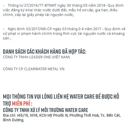
- Thông tư 27/2014/TT-BTNMT ngày 30 tháng 05 năm 2014- Quy định
việc đăng ký khai thác nước dưới đất, mẫu hồ sơ cấp, gia hạn, điều
chỉnh, cấp lại giấy phép tài nguyên nước;
- Nghị định
33/2017/NĐ-CP
ngày
03 tháng
0
4 năm 2017
-
Quy định về
xử phạt vi phạm hành chính trong lĩnh vực tài nguyên nước và khoáng
sản
;
Danh sách các khách hàng đã hợp tác:
CÔNG TY TNHH LEADER ONE (VIỆT NAM)
CÔNG TY CP CLEARWATER METAL VN
Mọi thông tin vui lòng liên hệ Water Care để được hỗ
trợ
MIỄN PHÍ
:
CÔNG TY TNHH XỬ LÝ MÔI TRƯỜNG WATER CARE
Địa chỉ: I45/15, NI16, KCN Mỹ Phước III, Phường Thới Hoà, Tx. Bến Cát,
Bình Dương.