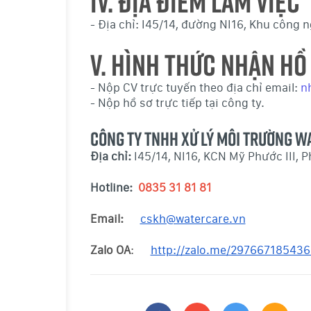
IV. ĐỊA ĐIỂM LÀM VIỆC
- Địa chỉ: I45/14, đường NI16, Khu công 
V. HÌNH THỨC NHẬN HỒ
- Nộp CV trực tuyến theo địa chỉ email:
n
- Nộp hồ sơ trực tiếp tại công ty.
CÔNG TY TNHH XỬ LÝ MÔI TRƯỜNG W
Địa chỉ:
I45/14, NI16, KCN Mỹ Ph
Hotline:
0835 31 81 81
Email:
cskh@watercare.vn
Zalo OA
:
http://zalo.me/29766718543