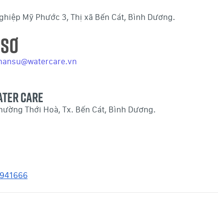
nghiệp Mỹ Phước 3, Thị xã Bến Cát, Bình Dương.
 SƠ
hansu@watercare.vn
ATER CARE
ước III, Phường Thới Hoà, Tx. Bến Cát, Bìn
6941666