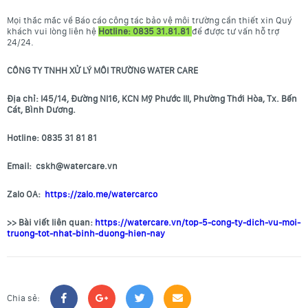
Mọi thắc mắc về Báo cáo công tác bảo vệ môi trường cần thiết xin Quý
khách vui lòng liên hệ
Hotline: 0835 31.81.81
để được tư vấn hỗ trợ
24/24.
CÔNG TY TNHH XỬ LÝ MÔI TRƯỜNG WATER CARE
Địa chỉ: I45/14, Đường NI16, KCN Mỹ Phước III, Phường Thới Hòa, Tx. Bến
Cát, Bình Dương.
Hotline: 0835 31 81 81
Email: cskh@watercare.vn
Zalo OA:
https://zalo.me/watercarco
>> Bài viết liên quan:
https://watercare.vn/top-5-cong-ty-dich-vu-moi-
truong-tot-nhat-binh-duong-hien-nay
Chia sẻ: