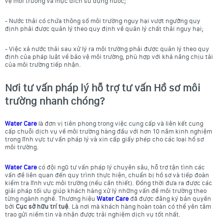
vệ môi trường và mục đích sử dụng nước;
- Nước thải có chứa thông số môi trường nguy hại vượt ngưỡng quy
định phải được quản lý theo quy định về quản lý chất thải nguy hại;
- Việc xả nước thải sau xử lý ra môi trường phải được quản lý theo quy
định của pháp luật về bảo vệ môi trường, phù hợp với khả năng chịu tải
của môi trường tiếp nhận.
Nơi tư vấn pháp lý hỗ trợ tư vấn Hồ sơ môi
trường nhanh chóng?
Water Care
là đơn vị tiên phong trong việc cung cấp và liên kết cung
cấp chuỗi dịch vụ về môi trường hàng đầu với hơn 10 năm kinh nghiệm
trong lĩnh vực tư vấn pháp lý và xin cấp giấy phép cho các loại hồ sơ
môi trường.
Water Care
có đội ngũ tư vấn pháp lý chuyên sâu, hỗ trợ tận tình các
vấn đề liên quan đến quy trình thực hiện, chuẩn bị hồ sơ và tiếp đoàn
kiểm tra lĩnh vực môi trường (nếu cần thiết). Đồng thời đưa ra được các
giải pháp tối ưu giúp khách hàng xử lý những vấn đề môi trường theo
từng ngành nghề. Thương hiệu
Water Care
đã được đăng ký bản quyền
bởi
Cục sở hữu trí tuệ
. Là nơi mà khách hàng hoàn toàn có thể yên tâm
trao gửi niềm tin và nhận được trải nghiệm dịch vụ tốt nhất.