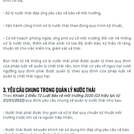
sinh tối đa;
- Xử lý nước thải
đáp ứng yêu cầu về bảo vệ
môi trường;
- Vận hành công trình xử lý nước thải theo đúng quy trình kỹ thuật;
- Có kế hoạch phòng ngừa, ứng phó sự cố môi trường đối với hệ thống
xử lý nước thải; điểm xả thải phải có tọa độ, biển báo, ký hiệu rõ ràng,
thuận lợi cho việc kiểm tra, giám sát xả thải.
Bùn thải từ hệ thống xử lý nước thải phải được quản lý theo quy định
của pháp luật về quản lý chất thải rắn; bùn thải có yếu tố nguy hại vượt
ngưỡng quy định phải được quản lý theo quy định của pháp luật về
quản lý chất thải nguy hại.
3. Yêu cầu chung trong quản lý nước thải
Theo
Khoản 2 Điều 72 Luật Bảo vệ môi trường 2020 (Có hiệu lực từ
01/01/2022)
quy định yêu cầu chung về quản lý nước thải như sau:
- Nước thải phải được thu gom và xử lý đạt quy chuẩn kỹ thuật môi
trường trước khi xả ra nguồn tiếp nhận;
- Nước thải được khuyến khích tái sử dụng khi đáp ứng yêu cầu về bảo