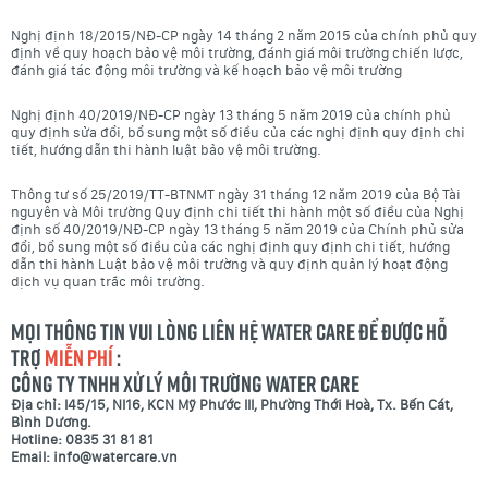
Nghị định 18/2015/NĐ-CP ngày 14 tháng 2 năm 2015 của chính phủ quy
định về quy hoạch bảo vệ môi trường, đánh giá môi trường chiến lược,
đánh giá tác động môi trường và kế hoạch bảo vệ môi trường
Nghị định 40/2019/NĐ-CP ngày 13 tháng 5 năm 2019 của chính phủ
quy định sửa đổi, bổ sung một số điều của các nghị định quy định chi
tiết, hướng dẫn thi hành luật bảo vệ môi trường.
Thông tư số 25/2019/TT-BTNMT ngày 31 tháng 12 năm 2019 của Bộ Tài
nguyên và Môi trường Quy định chi tiết thi hành một số điều của Nghị
định số 40/2019/NĐ-CP ngày 13 tháng 5 năm 2019 của Chính phủ sửa
đổi, bổ sung một số điều của các nghị định quy định chi tiết, hướng
dẫn thi hành Luật bảo vệ môi trường và quy định quản lý hoạt động
dịch vụ quan trắc môi trường.
Mọi thông tin vui lòng liên hệ Water Care để được hỗ
trợ
MIỄN PHÍ
:
CÔNG TY TNHH XỬ LÝ MÔI TRƯỜNG WATER CARE
Địa chỉ: I45/15, NI16, KCN Mỹ Phước III, Phường Thới Hoà, Tx. Bến Cát,
Bình Dương.
Hotline: 0835 31 81 81
Email: info@watercare.vn