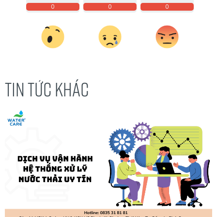
0
0
0
TIN TỨC KHÁC