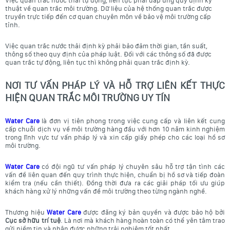
Việc quan trắc nước thải tự động, liên tục phải đáp ứng quy định kỹ
thuật về quan trắc môi trường. Dữ liệu của hệ thống quan trắc được
truyền trực tiếp đến cơ quan chuyên môn về bảo vệ môi trường cấp
tỉnh.
Việc quan trắc nước thải định kỳ phải bảo đảm thời gian, tần suất,
thông số theo quy định của pháp luật. Đối với các thông số đã được
quan trắc tự động, liên tục thì không phải quan trắc định kỳ.
NƠI TƯ VẤN PHÁP LÝ VÀ HỖ TRỢ LIÊN KẾT THỰC
HIỆN QUAN TRẮC MÔI TRƯỜNG UY TÍN
Water Care
là đơn vị tiên phong trong việc cung cấp và liên kết cung
cấp chuỗi dịch vụ về môi trường hàng đầu với hơn 10 năm kinh nghiệm
trong lĩnh vực tư vấn pháp lý và xin cấp giấy phép cho các loại hồ sơ
môi trường.
Water Care
có đội ngũ tư vấn pháp lý chuyên sâu hỗ trợ tận tình các
vấn đề liên quan đến quy trình thực hiện, chuẩn bị hồ sơ và tiếp đoàn
kiểm tra (nếu cần thiết). Đồng thời đưa ra các giải pháp tối ưu giúp
khách hàng xử lý những vấn đề môi trường theo từng ngành nghề.
Thương hiệu
Water Care
được đăng ký bản quyền và được bảo hộ bởi
Cục sở hữu trí tuệ
. Là nơi mà khách hàng hoàn toàn có thể yên tâm trao
gửi niềm tin và nhận được những trải nghiệm tốt nhất.