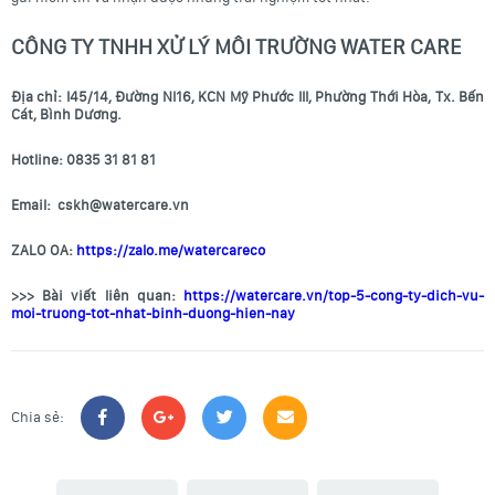
CÔNG TY TNHH XỬ LÝ MÔI TRƯỜNG WATER CARE
Địa chỉ: I45/14, Đường NI16, KCN Mỹ Phước III, Phường Thới Hòa, Tx. Bến
Cát, Bình Dương.
Hotline: 0835 31 81 81
Email: cskh@watercare.vn
ZALO OA:
https://zalo.me/watercareco
>>> Bài viết liên quan:
https://watercare.vn/top-5-cong-ty-dich-vu-
moi-truong-tot-nhat-binh-duong-hien-nay
Chia sẻ: