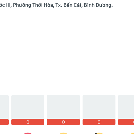
c III, Phường Thới Hòa, Tx. Bến Cát, Bình Dương.
0
0
0