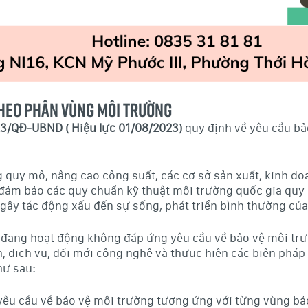
 theo phân vùng môi trường
23/QĐ-UBND ( Hiệu lực 01/08/2023)
quy định về yêu cầu bả
g quy mô, nâng cao công suất, các cơ sở sản xuất, kinh d
i đảm bảo các quy chuẩn kỹ thuật môi trường quốc gia quy 
ây tác động xấu đến sự sống, phát triển bình thường của 
 đang hoạt động không đáp ứng yêu cầu về bảo vệ môi trườ
h, dịch vụ, đổi mới công nghệ và thựuc hiện các biện phá
hư sau:
 yêu cầu về bảo vệ môi trường tương ứng với từng vùng bả