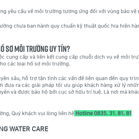
 ứng yêu cầu về môi trường tương ứng đối với vùng bảo vệ
rường chưa ban hành quy chuẩn kỹ thuật quốc hia hiện hàn
Hồ sơ môi trường uy tín?
iệc cung cấp và liên kết cung cấp chuỗi dịch vụ về môi t
cho các loại hồ sơ môi trường.
ên sâu, hỗ trợ tận tình các vấn đề liên quan đến quy trìn
hời đưa ra các giải pháp tối ưu giúp khách hàng xử lý n
ền và được bảo hộ bởi cục sở hữu trí tuệ. Là nơi mà khác
ờng, Quý khách vui lòng liên hệ
Hotline 0835. 31. 81. 81
ỜNG WATER CARE