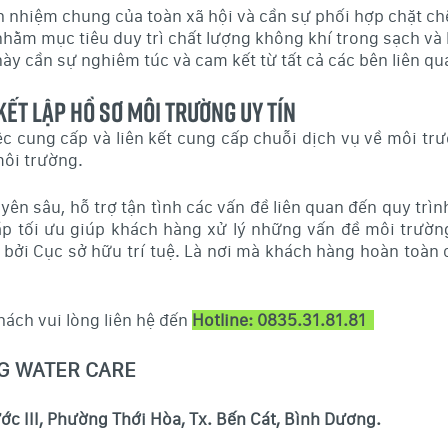
ch nhiệm chung của toàn xã hội và cần sự phối hợp chặt c
nhằm mục tiêu duy trì chất lượng không khí trong sạch và
này cần sự nghiêm túc và cam kết từ tất cả các bên liên qu
 kết lập Hồ sơ môi trường uy tín
iệc cung cấp và liên kết cung cấp chuỗi dịch vụ về môi t
môi trường.
ên sâu, hỗ trợ tận tình các vấn đề liên quan đến quy trìn
pháp tối ưu giúp khách hàng xử lý những vấn đề môi trư
bởi Cục sở hữu trí tuệ. Là nơi mà khách hàng hoàn toàn 
ách vui lòng liên hệ đến
Hotline: 0835.31.81.81
G WATER CARE
c III, Phường Thới Hòa, Tx. Bến Cát, Bình Dương.