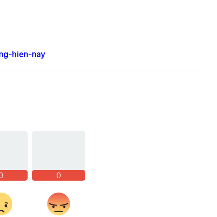
ong-hien-nay
0
0