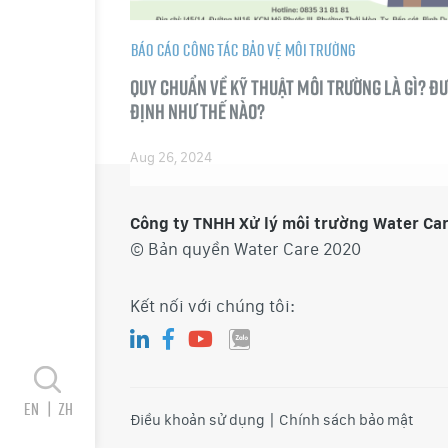
Báo cáo công tác bảo vệ môi trường
Quy chuẩn về kỹ thuật môi trường là gì? Đ
định như thế nào?
Aug 26, 2024
Công ty TNHH Xử lý môi trường Water Ca
© Bản quyền Water Care 2020
Kết nối với chúng tôi:
en
|
zh
|
Điều khoản sử dụng
Chính sách bảo mật