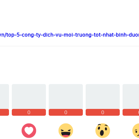
.vn/top-5-cong-ty-dich-vu-moi-truong-tot-nhat-binh-du
0
0
0