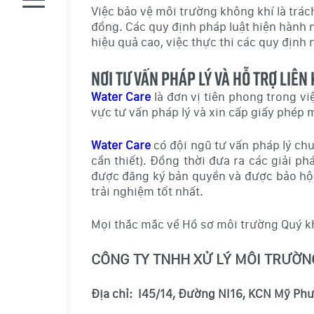
Việc bảo vệ môi trường không khí là trá
đồng. Các quy định pháp luật hiện hành 
hiệu quả cao, việc thực thi các quy định 
Nơi tư vấn pháp lý và hỗ trợ liên
Water Care
là đơn vị tiên phong trong v
vực tư vấn pháp lý và xin cấp giấy phép 
Water Care
có đội ngũ tư vấn pháp lý chuy
cần thiết). Đồng thời đưa ra các giải 
được đăng ký bản quyền và được bảo hộ 
trải nghiệm tốt nhất.
Mọi thắc mắc về Hồ sơ môi trường Quý kh
CÔNG TY TNHH XỬ LÝ MÔI TRƯỜN
Địa chỉ: I45/14, Đường NI16, KCN Mỹ Phướ