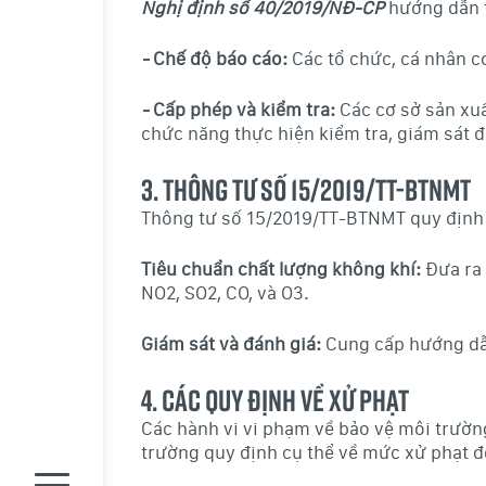
Nghị định số 40/2019/NĐ-CP
hướng dẫn t
-
Chế độ báo cáo:
Các tổ chức, cá nhân có
-
Cấp phép và kiểm tra:
Các cơ sở sản xuấ
chức năng thực hiện kiểm tra, giám sát đ
3.
Thông Tư Số 15/2019/TT-BTNMT
Thông tư số 15/2019/TT-BTNMT quy định 
Tiêu chuẩn chất lượng không khí:
Đưa ra 
NO2, SO2, CO, và O3.
Giám sát và đánh giá:
Cung cấp hướng dẫn
4.
Các Quy Định Về Xử Phạt
Các hành vi vi phạm về bảo vệ môi trường
trường quy định cụ thể về mức xử phạt đố