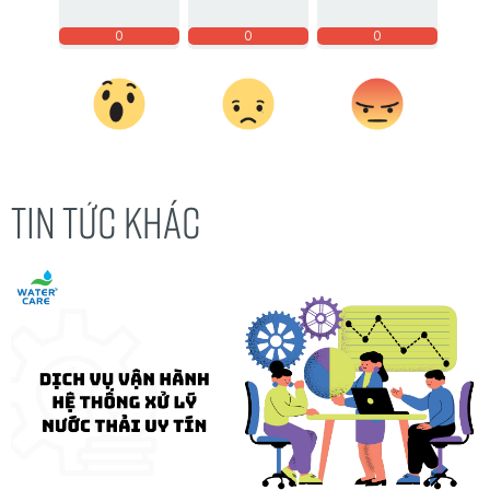
0
0
0
TIN TỨC KHÁC