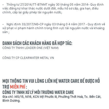
- Thông tư 27/2014/TT-BTNMT ngày 30 tháng 05 năm 2014- Quy định
việc đăng ký khai thác nước dưới đất, mẫu hồ sơ cấp, gia hạn, điều
chỉnh, cấp lại giấy phép tài nguyên nước;
- Nghị định
33/2017/NĐ-CP
ngày
03 tháng
0
4 năm 2017
-
Quy định về
xử phạt vi phạm hành chính trong lĩnh vực tài nguyên nước và khoáng
sản
;
Danh sách các khách hàng đã hợp tác:
CÔNG TY TNHH LEADER ONE (VIỆT NAM)
CÔNG TY CP CLEARWATER METAL VN
Mọi thông tin vui lòng liên hệ Water Care để được hỗ
trợ
MIỄN PHÍ
:
CÔNG TY TNHH XỬ LÝ MÔI TRƯỜNG WATER CARE
Địa chỉ: I45/15, NI16, KCN Mỹ Phước III, Phường Thới Hoà, Tx. Bến Cát,
Bình Dương.