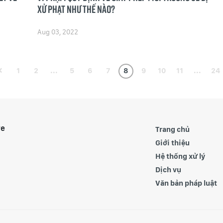
xử phạt như thế nào?
Aug 03, 2022
1
2
...
5
6
7
8
9
10
11
...
24
re
Trang chủ
Giới thiệu
Hệ thống xử lý
Dịch vụ
Văn bản pháp luật