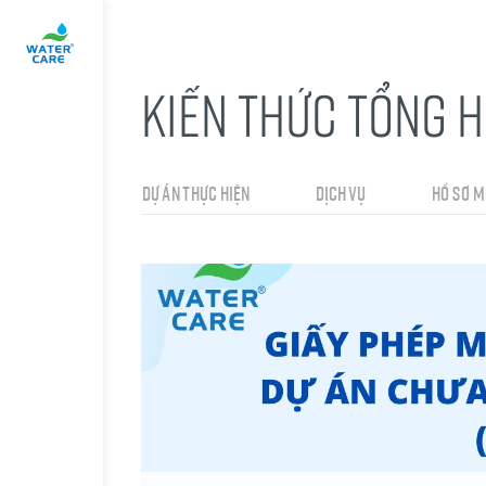
KIẾN THỨC TỔNG 
DỰ ÁN THỰC HIỆN
DỊCH VỤ
HỒ SƠ M